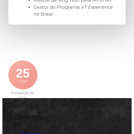
Mestre de Ving Tsun pela MYVTMI;
Gestor do Programa
VT Experience
no Brasil.
25
/ 100
Pontuação de
SEO
Saiba mais