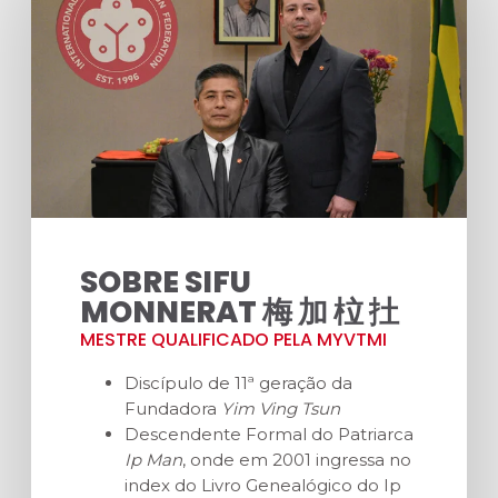
SOBRE SIFU
MONNERAT 梅 加 柆 扗
MESTRE QUALIFICADO PELA MYVTMI
Discípulo de 11ª geração da
Fundadora
Yim Ving Tsun
Descendente Formal do Patriarca
Ip Man
, onde em 2001 ingressa no
index do Livro Genealógico do Ip