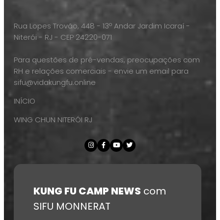
Rua Lopes Trovão, 448 - 13º Andar Jardim Icaraí -
Niterói - RJ - CEP 24220-071
Para questões de pré-vendas, preocupações com
RH e relações comerciais - envie um email para
sifu@vidakungfu.online
INÍCIO
WING CHUN NITERÓI RJ
KUNG FU CAMP NEWS
com
SIFU MONNERAT