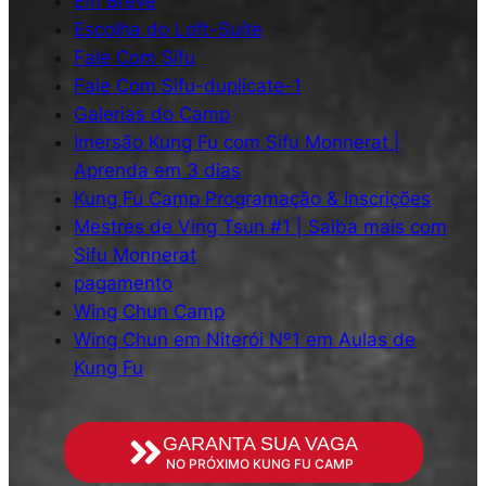
Em Breve
Escolha do Loft-Suíte
Fale Com Sifu
Fale Com Sifu-duplicate-1
Galerias do Camp
Imersão Kung Fu com Sifu Monnerat |
Aprenda em 3 dias
Kung Fu Camp Programação & Inscrições
Mestres de Ving Tsun #1 | Saiba mais com
Sifu Monnerat
pagamento
Wing Chun Camp
Wing Chun em Niterói Nº1 em Aulas de
Kung Fu
GARANTA SUA VAGA
NO PRÓXIMO KUNG FU CAMP