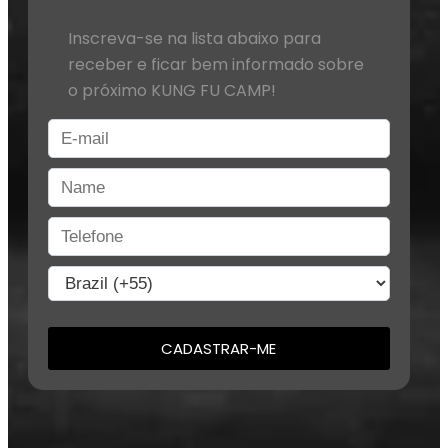
Inscreva-se na lista abaixo para
receber e ficar bem informado sobre
o próximo KUNG FU CAMP!
CADASTRAR-ME