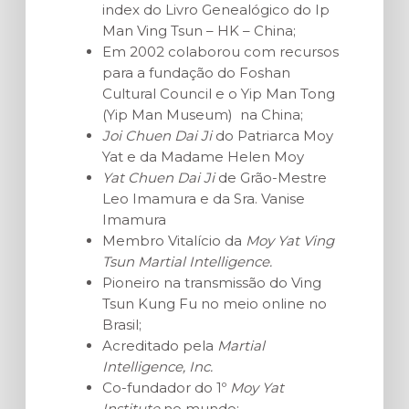
index do Livro Genealógico do Ip
Man Ving Tsun – HK – China;
Em 2002 colaborou com recursos
para a fundação do Foshan
Cultural Council e o Yip Man Tong
(Yip Man Museum) na China;
Joi Chuen Dai Ji
do Patriarca Moy
Yat e da Madame Helen Moy
Yat Chuen Dai Ji
de Grão-Mestre
Leo Imamura e da Sra. Vanise
Imamura
Membro Vitalício da
Moy Yat Ving
Tsun Martial Intelligence.
Pioneiro na transmissão do Ving
Tsun Kung Fu no meio online no
Brasil;
Acreditado pela
Martial
Intelligence, Inc.
Co-fundador do 1º
Moy Yat
Institute
no mundo;