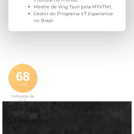
Mestre de Ving Tsun pela MYVTMI;
Gestor do Programa
VT Experience
no Brasil.
68
/ 100
Pontuação de
SEO
Saiba mais