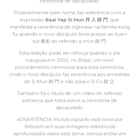
cerimônia de discipulado.
Possivelmente este nome faz referência com a
expressão
Baai Yap Si Mun 拜 入 師 門
, que
manifesta a reverência de ingressar na família kung
fu, quando o novo discípulo teria acesso ao kuen
sut 拳術 do referido si mun 師 門.
Esta relação pode ser reforça quando o ele
inaugura em 2000, no Brasil, um novo
procedimento cerimonial para esta cerimônia,
onde o novo discípulo faz reverência aos ancestrais
do Si Mun 師 門 e não para o Si Fu 師 父.
Também foi o título de um vídeo do referido
patriarca que trata sobre a cerimônia de
discipulado.
ADVERTÊNCIA: Muitos copiarão este texto por
faltarem em suas linhagens referências
aprofundadas sobre este tema. Iremos entrar em