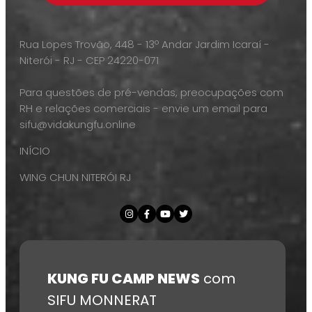
Rua Lopes Trovão, 448 - 13º Andar Jardim Icaraí -
Niterói - RJ - CEP 24220-071
Para questões de pré-vendas, preocupações com
RH e relações comerciais - envie um email para
sifu@vidakungfu.online
INÍCIO
WING CHUN NITERÓI RJ
KUNG FU CAMP NEWS
com
SIFU MONNERAT