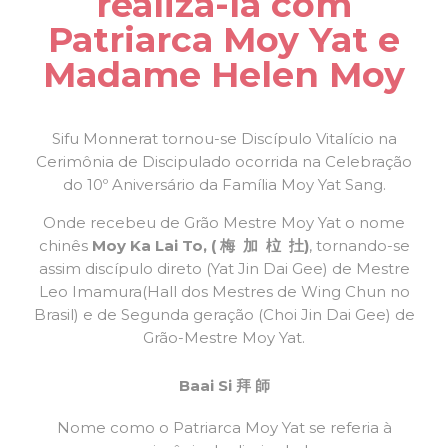
realizá-la com
Patriarca Moy Yat e
Madame Helen Moy
Sifu Monnerat tornou-se Discípulo Vitalício na
Cerimônia de Discipulado ocorrida na Celebração
do 10º Aniversário da Família Moy Yat Sang.
Onde recebeu de Grão Mestre Moy Yat o nome
chinês
Moy Ka Lai To, ( 梅 加 柆 扗)
, tornando-se
assim discípulo direto (Yat Jin Dai Gee) de Mestre
Leo Imamura(Hall dos Mestres de Wing Chun no
Brasil) e de Segunda geração (Choi Jin Dai Gee) de
Grão-Mestre Moy Yat.
Baai Si 拜 師
Nome como o Patriarca Moy Yat se referia à