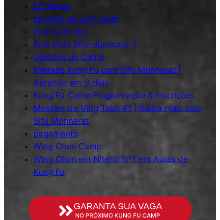
Em Breve
Escolha do Loft-Suíte
Fale Com Sifu
Fale Com Sifu-duplicate-1
Galerias do Camp
Imersão Kung Fu com Sifu Monnerat |
Aprenda em 3 dias
Kung Fu Camp Programação & Inscrições
Mestres de Ving Tsun #1 | Saiba mais com
Sifu Monnerat
pagamento
Wing Chun Camp
Wing Chun em Niterói Nº1 em Aulas de
Kung Fu
GARANTA SUA VAGA
NO PRÓXIMO KUNG FU CAMP