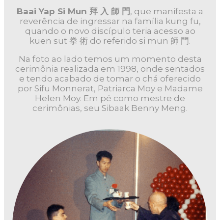
Baai Yap Si Mun 拜 入 師 門
, que manifesta a
reverência de ingressar na família kung fu,
quando o novo discípulo teria acesso ao
kuen sut 拳 術 do referido si mun 師 門.
Na foto ao lado temos um momento desta
cerimônia realizada em 1998, onde sentados
e tendo acabado de tomar o chá oferecido
por Sifu Monnerat, Patriarca Moy e Madame
Helen Moy. Em pé como mestre de
cerimônias, seu Sibaak Benny Meng.