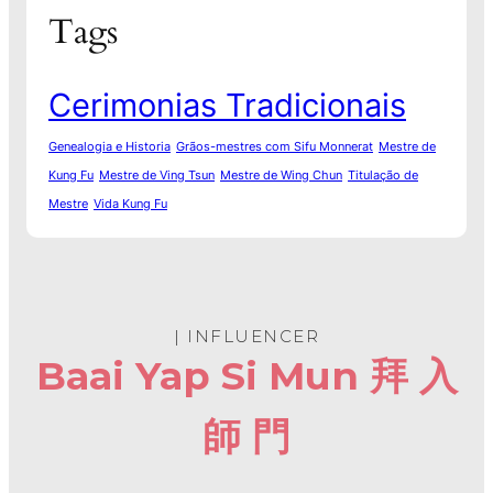
Tags
Cerimonias Tradicionais
Genealogia e Historia
Grãos-mestres com Sifu Monnerat
Mestre de
Kung Fu
Mestre de Ving Tsun
Mestre de Wing Chun
Titulação de
Mestre
Vida Kung Fu
| INFLUENCER
Baai Yap Si Mun 拜 入
師 門