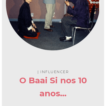
| INFLUENCER
O Baai Si nos 10
anos...