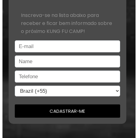
Inscreva-se na lista abaixo para
receber e ficar bem informado sobre
o próximo KUNG FU CAMP!
CADASTRAR-ME