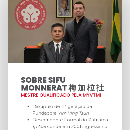
SOBRE SIFU
MONNERAT 梅 加 柆 扗
MESTRE QUALIFICADO PELA MYVTMI
Discípulo de 11ª geração da
Fundadora
Yim Ving Tsun
Descendente Formal do Patriarca
Ip Man
, onde em 2001 ingressa no